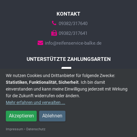
KONTAKT
09382/317640
09382/317641
info@reifenservice-balke.de
UNTERSTÜTZTE ZAHLUNGSARTEN
Wir nutzen Cookies und Drittanbieter für folgende Zwecke:
Statistiken, Funktionalität, Sicherheit
. Ich bin damit
einverstanden und kann meine Einwilligung jederzeit mit Wirkung
für die Zukunft widerrufen oder ändern.
Mehr erfahren und verwalten
...
© 2026 Einkaufsgesellschaft Freier Reifenfachhändler mbH &
Co. KG
Akzeptieren
Ablehnen
Impressum
|
Datenschutz
|
Datenschutz
-Einstellungen
|
Impressum
•
Datenschutz
Händlerzugang